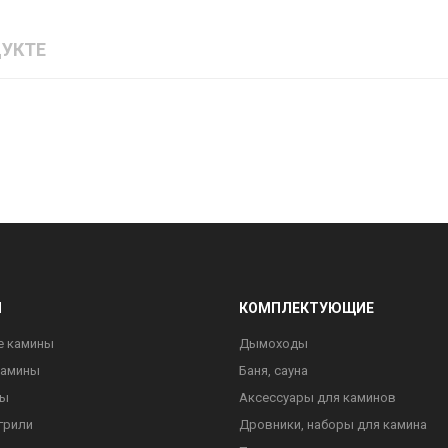
УКТЕ
Ы
КОМПЛЕКТУЮЩИЕ
е камины
Дымоходы
камины
Баня, сауна
ны
Аксессуары для каминов
грили
Дровники, наборы для камина