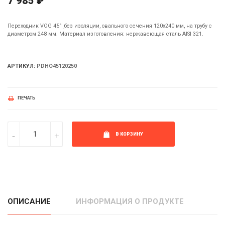
7 985 ₽
Переходник VOG 45° ,без изоляции, овального сечения 120х240 мм, на трубу с
диаметром 248 мм. Материал изготовления: нержавеющая сталь AISI 321.
АРТИКУЛ:
PDHO45120250
ПЕЧАТЬ
В КОРЗИНУ
ОПИСАНИЕ
ИНФОРМАЦИЯ О ПРОДУКТЕ