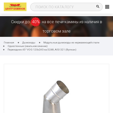
search
Скидки до
40%
на все печи-камины из наличия в
торговом зале
Главная
Дымоходы
Модульные дымоходы из нержавеющей стали
Одностенные (овальное сечение)
Переходник 45° VOG 120х240 на D248, AISI 321 (Вулкан)