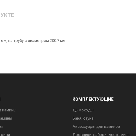
УКТЕ
мм, на трубу с диаметром 200.7 мм.
Ы
КОМПЛЕКТУЮЩИЕ
е камины
Дымоходы
камины
Баня, сауна
ны
Аксессуары для каминов
грили
Дровники, наборы для камина