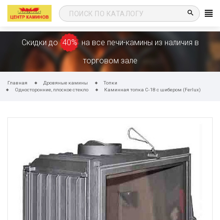
search
Скидки до
40%
на все печи-камины из наличия в
торговом зале
Главная
Дровяные камины
Топки
Односторонние, плоское стекло
Каминная топка C-18 с шибером (Ferlux)