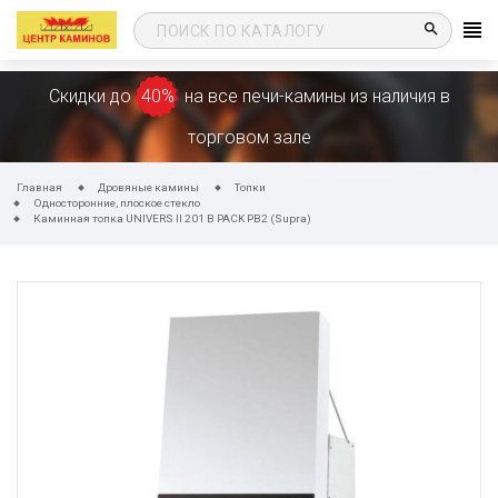
search
Скидки до
40%
на все печи-камины из наличия в
торговом зале
Главная
Дровяные камины
Топки
Односторонние, плоское стекло
Каминная топка UNIVERS II 201 B PACK PB2 (Supra)