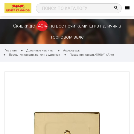
search
Скидки до
40%
на все печи-камины из наличия в
торговом зале
Главная
Дровяные камины
Аксессуары
Передние панели, панели задвижек
Передняя панель 9506/1 (Aito)