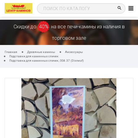
search
Скидки до
40%
на все печи-камины из наличия в
торговом зале
Главная
Дровяные камины
Аксессуары
Подставки для каминных спичек
Подставка для каминных спичек, 004.37 (Dixneuf)