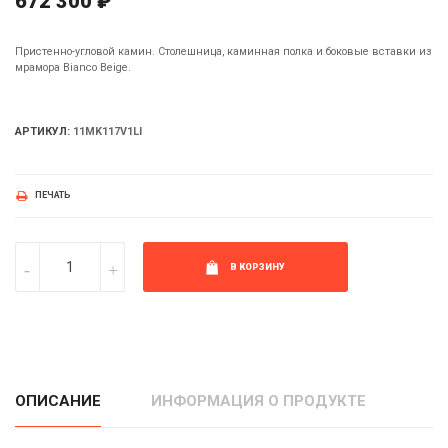
672 300 ₽
Пристенно-угловой камин. Столешница, каминная полка и боковые вставки из
мрамора Bianco Beige.
АРТИКУЛ:
11MK117V1LI
ПЕЧАТЬ
В КОРЗИНУ
ОПИСАНИЕ
ИНФОРМАЦИЯ О ПРОДУКТЕ