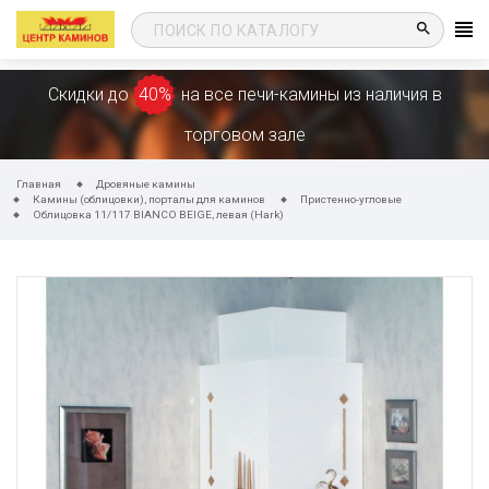
search
Скидки до
40%
на все печи-камины из наличия в
торговом зале
Главная
Дровяные камины
Камины (облицовки), порталы для каминов
Пристенно-угловые
Облицовка 11/117 BIANCO BEIGE, левая (Hark)