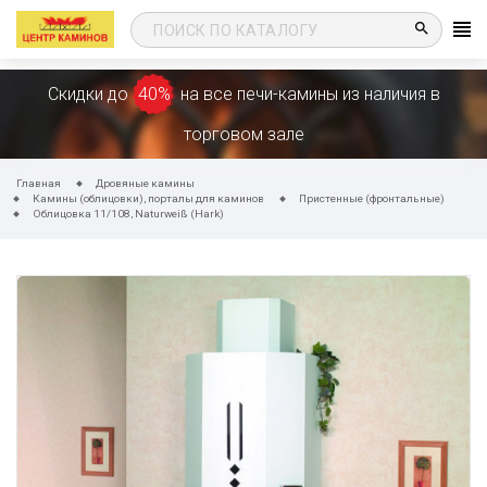
search
Скидки до
40%
на все печи-камины из наличия в
торговом зале
Главная
Дровяные камины
Камины (облицовки), порталы для каминов
Пристенные (фронтальные)
Облицовка 11/108, Naturweiß (Hark)