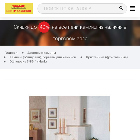
search
Скидки до
40%
на все печи-камины из наличия в
торговом зале
Главная
Дровяные камины
Камины (облицовки), порталы для каминов
Пристенные (фронтальные)
Облицовка 3/89.4 (Hark)