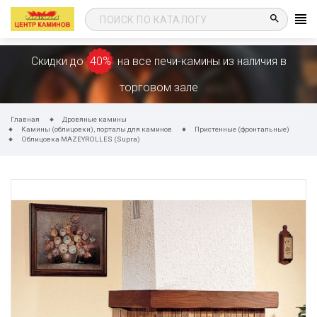
search
Скидки до
40%
на все печи-камины из наличия в
торговом зале
Главная
Дровяные камины
Камины (облицовки), порталы для каминов
Пристенные (фронтальные)
Облицовка MAZEYROLLES (Supra)