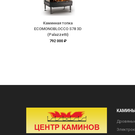
Каминная топка
ECOMONOBLOCCO S78 3D
(Palazzetti)
792 000 ₽
КАМИН
Дровяны
Электро