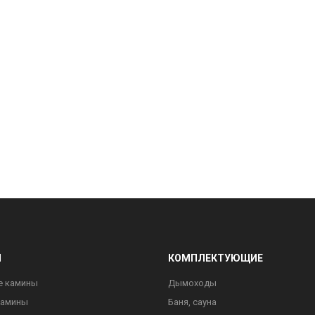
Ы
КОМПЛЕКТУЮЩИЕ
е камины
Дымоходы
камины
Баня, сауна