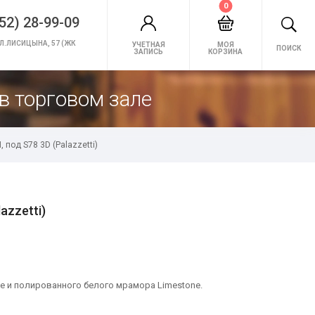
0
52) 28-99-09
Л.ЛИСИЦЫНА, 57 (ЖК
УЧЕТНАЯ
МОЯ
ПОИСК
ЗАПИСЬ
КОРЗИНА
в торговом зале
 под S78 3D (Palazzetti)
azzetti)
e и полированного белого мрамора Limestone.