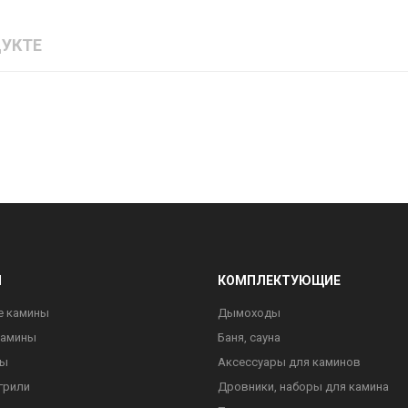
УКТЕ
Ы
КОМПЛЕКТУЮЩИЕ
е камины
Дымоходы
камины
Баня, сауна
ны
Аксессуары для каминов
грили
Дровники, наборы для камина