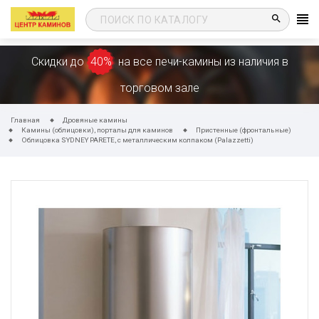
search
Скидки до
40%
на все печи-камины из наличия в
торговом зале
Главная
Дровяные камины
Камины (облицовки), порталы для каминов
Пристенные (фронтальные)
Облицовка SYDNEY PARETE, с металлическим колпаком (Palazzetti)