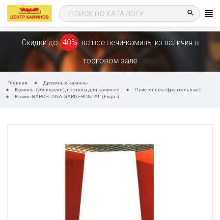
search
Скидки до
40%
на все печи-камины из наличия в
торговом зале
Главная
Дровяные камины
Камины (облицовки), порталы для каминов
Пристенные (фронтальные)
Камин BARCELONA GARD FRONTAL (Fugar)