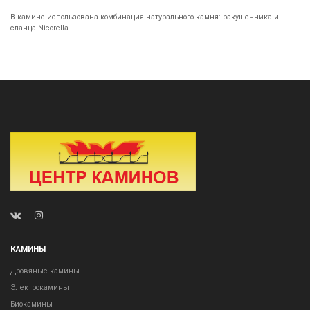
В камине использована комбинация натурального камня: ракушечника и
сланца Nicorella.
КАМИНЫ
Дровяные камины
Электрокамины
Биокамины