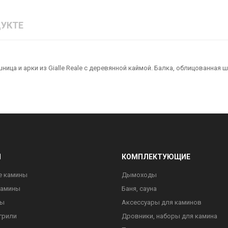
УКТЕ
ица и арки из Gialle Reale с деревянной каймой. Балка, облицованная ш
Ы
КОМПЛЕКТУЮЩИЕ
е камины
Дымоходы
камины
Баня, сауна
ны
Аксессуары для каминов
грили
Дровники, наборы для камина