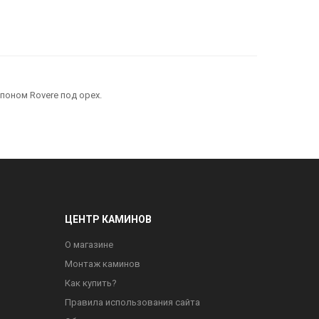
поном Rovere под орех.
ЦЕНТР КАМИНОВ
О магазине
Монтаж каминов
Как купить?
Правила использования сайта