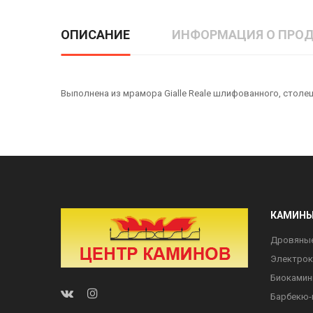
ОПИСАНИЕ
ИНФОРМАЦИЯ О ПРОД
Выполнена из мрамора Gialle Reale шлифованного, столешн
КАМИН
Дровяны
Электро
Биоками
Барбекю-