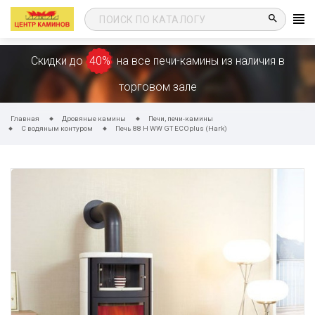
search
Скидки до
40%
на все печи-камины из наличия в
торговом зале
Главная
Дровяные камины
Печи, печи-камины
С водяным контуром
Печь 88 H WW GT ECOplus (Hark)