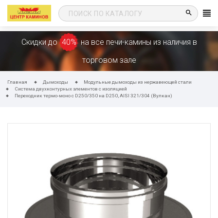
search
Скидки до
40%
на все печи-камины из наличия в
торговом зале
Главная
Дымоходы
Модульные дымоходы из нержавеющей стали
Система двухконтурных элементов с изоляцией
Переходник термо-моно с D250/350 на D250, AISI 321/304 (Вулкан)