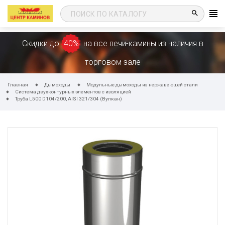
search
Скидки до
40%
на все печи-камины из наличия в
торговом зале
Главная
Дымоходы
Модульные дымоходы из нержавеющей стали
Система двухконтурных элементов с изоляцией
Труба L500 D104/200, AISI 321/304 (Вулкан)