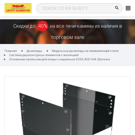
search
Скидки до
40%
на все печи-камины из наличия в
торговом зале
Главная
Дымоходы
Модульные дымоходы из нержавеющей стали
Система двухконтурных элементов с изоляцией
Основание напольное для опоры c наружным D350, AISI 304 (Вулкан)