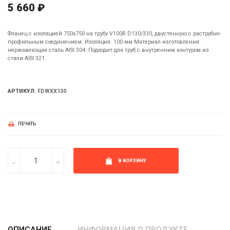
5 660 ₽
Фланец с изоляцией 750х750 на трубу V100R D130/330, двустенную с раструбно-
профильным соединением. Изоляция: 100 мм Материал изготовления:
нержавеющая сталь AISI 304. Подходит для труб с внутренним контуром из
стали AISI 321.
АРТИКУЛ:
FDWXX130
ПЕЧАТЬ
В КОРЗИНУ
ОПИСАНИЕ
ИНФОРМАЦИЯ О ПРОДУКТЕ