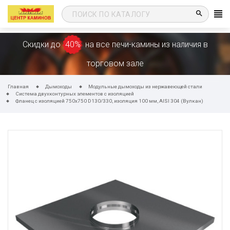
search
Скидки до
40%
на все печи-камины из наличия в
торговом зале
Главная
Дымоходы
Модульные дымоходы из нержавеющей стали
Система двухконтурных элементов с изоляцией
Фланец с изоляцией 750х750 D130/330, изоляция 100 мм, AISI 304 (Вулкан)