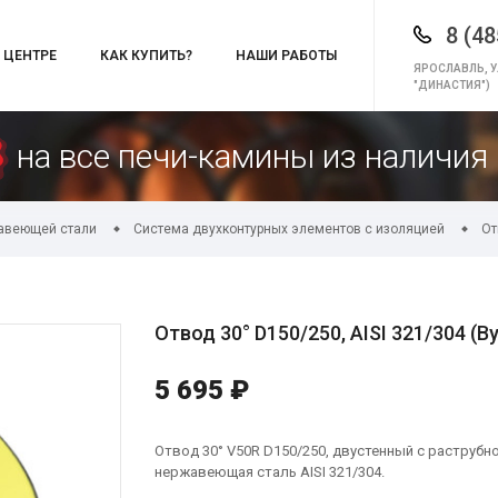
8 (48
 ЦЕНТРЕ
КАК КУПИТЬ?
НАШИ РАБОТЫ
ЯРОСЛАВЛЬ, У
"ДИНАСТИЯ")
на все печи-камины из наличия 
авеющей стали
Система двухконтурных элементов с изоляцией
От
Отвод 30° D150/250, AISI 321/304 (В
5 695 ₽
Отвод 30° V50R D150/250, двустенный с раструб
нержавеющая сталь AISI 321/304.