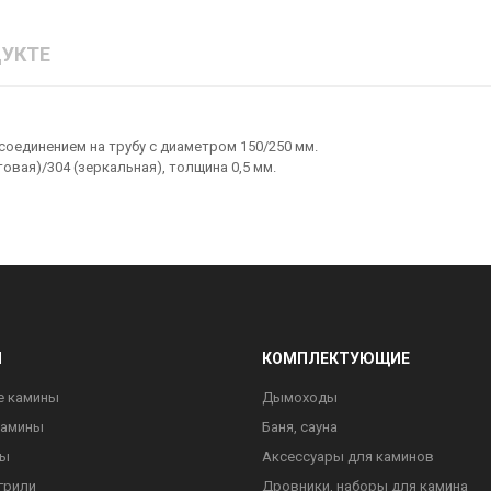
УКТЕ
оединением на трубу с диаметром 150/250 мм.
овая)/304 (зеркальная), толщина 0,5 мм.
Ы
КОМПЛЕКТУЮЩИЕ
е камины
Дымоходы
камины
Баня, сауна
ны
Аксессуары для каминов
грили
Дровники, наборы для камина