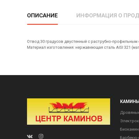
ОПИСАНИЕ
ИНФОРМАЦИЯ О ПРОД
Отвод 30 градусов двустенный с раструбно-профильным с
Материал изготовления: нержавеющая сталь AISI 321 (мат
КАМИН
Дровяны
Электро
Биоками
Барбекю-