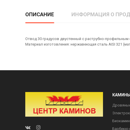
ОПИСАНИЕ
ИНФОРМАЦИЯ О ПРОД
Отвод 30 градусов двустенный с раструбно-профильным с
Материал изготовления: нержавеющая сталь AISI 321 (мат
КАМИН
Дровяны
Электро
Биоками
Барбекю-