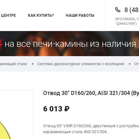
8 (48
 ЦЕНТРЕ
КАК КУПИТЬ?
НАШИ РАБОТЫ
ЯРОСЛАВЛЬ, У
"ДИНАСТИЯ")
на все печи-камины из наличия 
авеющей стали
Система двухконтурных элементов с изоляцией
От
Отвод 30° D160/260, AISI 321/304 (В
6 013 ₽
Отвод 30° V50R D160/260, двустенный с раструб
нержавеющая сталь AISI 321/304.