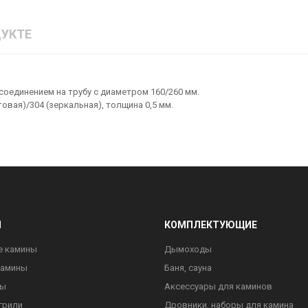
УКТЕ
оединением на трубу с диаметром 160/260 мм.
овая)/304 (зеркальная), толщина 0,5 мм.
Ы
КОМПЛЕКТУЮЩИЕ
е камины
Дымоходы
камины
Баня, сауна
ны
Аксессуары для каминов
грили
Дровники, наборы для камина