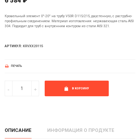
6 584 ₽
Кровельный элемент 0°-20° на трубу V50R D115/215, двустенную, с раструбно-
профильным соединением. Материал изготовления: нержавеющая сталь AISI
304. Подходит для труб с внутренним контуром из стали AISI 321.
АРТИКУЛ:
KRVXX20115
ПЕЧАТЬ
В КОРЗИНУ
ОПИСАНИЕ
ИНФОРМАЦИЯ О ПРОДУКТЕ