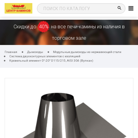
search
Скидки до
40%
на все печи-камины из наличия в
торговом зале
Главная
Дымоходы
Модульные дымоходы из нержавеющей стали
Система двухконтурных элементов с изоляцией
Кровельный элемент 0°-20° D115/215, AISI 304 (Вулкан)