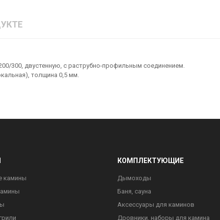
УКТЕ
200/300, двустенную, с раструбно-профильным соединением.
кальная), толщина 0,5 мм.
Ы
КОМПЛЕКТУЮЩИЕ
е камины
Дымоходы
камины
Баня, сауна
ны
Аксессуары для каминов
грили
Дровники, наборы для камина