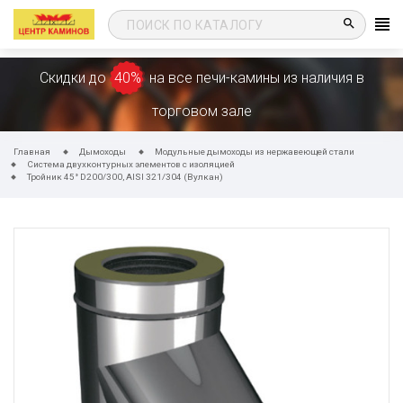
search
Скидки до
40%
на все печи-камины из наличия в
торговом зале
Главная
Дымоходы
Модульные дымоходы из нержавеющей стали
Система двухконтурных элементов с изоляцией
Тройник 45° D200/300, AISI 321/304 (Вулкан)