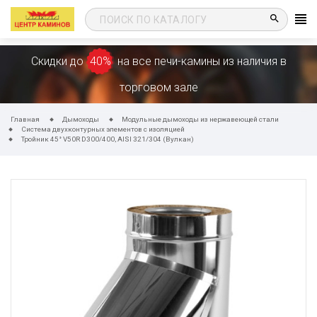
search
Скидки до
40%
на все печи-камины из наличия в
торговом зале
Главная
Дымоходы
Модульные дымоходы из нержавеющей стали
Система двухконтурных элементов с изоляцией
Тройник 45° V50R D300/400, AISI 321/304 (Вулкан)