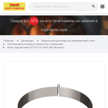
search
Скидки до
40%
на все печи-камины из наличия в
торговом зале
Главная
Дымоходы
Модульные дымоходы из нержавеющей стали
Система двухконтурных элементов с изоляцией
Хомут под растяжки D115/215, AISI 304 (Вулкан)