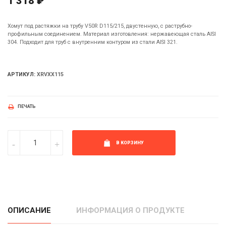
1 318 ₽
Хомут под растяжки на трубу V50R D115/215, двустенную, с раструбно-
профильным соединением. Материал изготовления: нержавеющая сталь AISI
304. Подходит для труб с внутренним контуром из стали AISI 321.
АРТИКУЛ:
XRVXX115
ПЕЧАТЬ
В КОРЗИНУ
ОПИСАНИЕ
ИНФОРМАЦИЯ О ПРОДУКТЕ