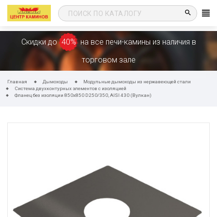
search
Скидки до
40%
на все печи-камины из наличия в
торговом зале
Главная
Дымоходы
Модульные дымоходы из нержавеющей стали
Система двухконтурных элементов с изоляцией
Фланец без изоляции 850х850 D250/350, AISI 430 (Вулкан)