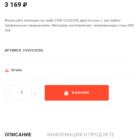
3 169 ₽
Фланец без изоляции на трубу V50R D250/350, двустенную, с раструбно-
профильным соединением. Материал изготовления: нержавеющая сталь AISI
304.
АРТИКУЛ:
FHVXX250FA
ПЕЧАТЬ
В КОРЗИНУ
ОПИСАНИЕ
ИНФОРМАЦИЯ О ПРОДУКТЕ