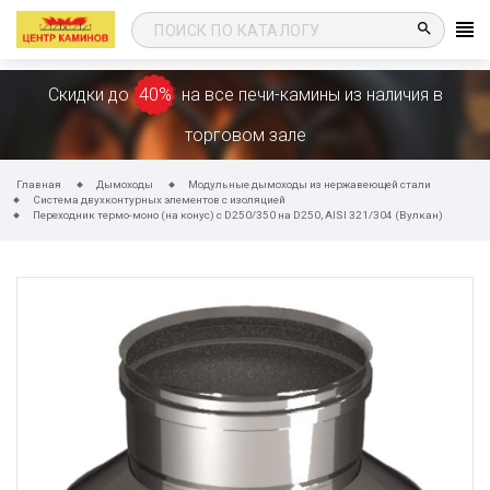
search
Скидки до
40%
на все печи-камины из наличия в
торговом зале
Главная
Дымоходы
Модульные дымоходы из нержавеющей стали
Система двухконтурных элементов с изоляцией
Переходник термо-моно (на конус) с D250/350 на D250, AISI 321/304 (Вулкан)