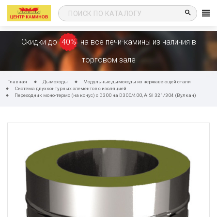
search
Скидки до
40%
на все печи-камины из наличия в
торговом зале
Главная
Дымоходы
Модульные дымоходы из нержавеющей стали
Система двухконтурных элементов с изоляцией
Переходник моно-термо (на конус) с D300 на D300/400, AISI 321/304 (Вулкан)