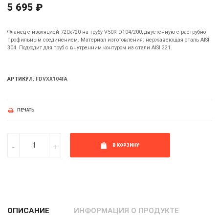
5 695 ₽
Фланец с изоляцией 720х720 на трубу V50R D104/200, двустенную с раструбно-
профильным соединением. Материал изготовления: нержавеющая сталь AISI
304. Подходит для труб с внутренним контуром из стали AISI 321.
АРТИКУЛ:
FDVXX104FA
ПЕЧАТЬ
В КОРЗИНУ
ОПИСАНИЕ
ИНФОРМАЦИЯ О ПРОДУКТЕ