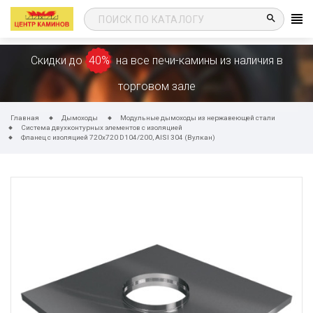
search
Скидки до
40%
на все печи-камины из наличия в
торговом зале
Главная
Дымоходы
Модульные дымоходы из нержавеющей стали
Система двухконтурных элементов с изоляцией
Фланец с изоляцией 720х720 D104/200, AISI 304 (Вулкан)