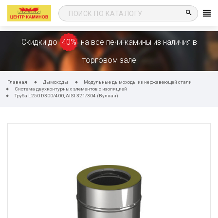
search
Скидки до
40%
на все печи-камины из наличия в
торговом зале
Главная
Дымоходы
Модульные дымоходы из нержавеющей стали
Система двухконтурных элементов с изоляцией
Труба L250 D300/400, AISI 321/304 (Вулкан)