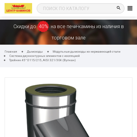
search
Скидки до
40%
на все печи-камины из наличия в
торговом зале
Главная
Дымоходы
Модульные дымоходы из нержавеющей стали
Система двухконтурных элементов с изоляцией
Тройник 45° D115/215, AISI 321/304 (Вулкан)