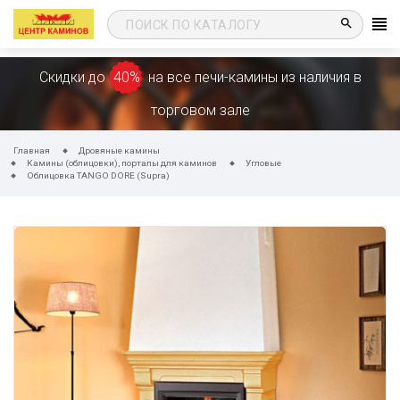
search
Скидки до
40%
на все печи-камины из наличия в
торговом зале
Главная
Дровяные камины
Камины (облицовки), порталы для каминов
Угловые
Облицовка TANGO DORE (Supra)