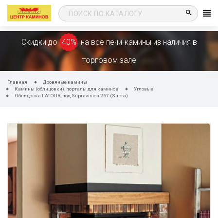
search
Скидки до
40%
на все печи-камины из наличия в
торговом зале
Главная
Дровяные камины
Камины (облицовки), порталы для каминов
Угловые
Облицовка LATOUR, под Supravision 267 (Supra)