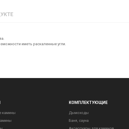
УКТЕ
ва.
озможности иметь раскаленные угли.
Ы
КОМПЛЕКТУЮЩИЕ
е камины
Дымоходы
камины
Баня, сауна
ны
Аксессуары для каминов