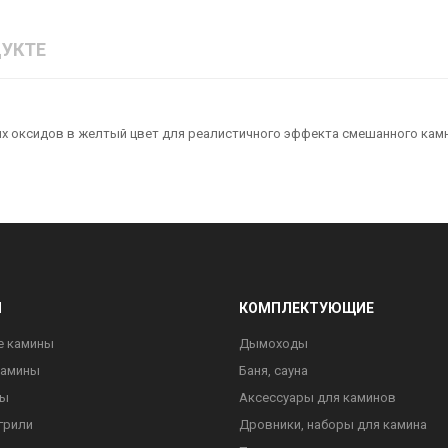
УКТЕ
х оксидов в желтый цвет для реалистичного эффекта смешанного камн
Ы
КОМПЛЕКТУЮЩИЕ
е камины
Дымоходы
камины
Баня, сауна
ны
Аксессуары для каминов
грили
Дровники, наборы для камина