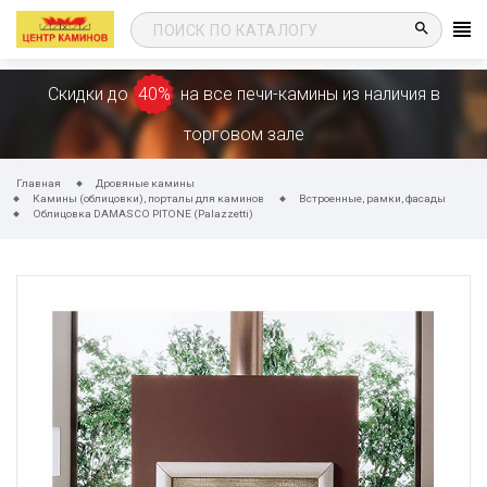
search
Скидки до
40%
на все печи-камины из наличия в
торговом зале
Главная
Дровяные камины
Камины (облицовки), порталы для каминов
Встроенные, рамки, фасады
Облицовка DAMASCO PITONE (Palazzetti)