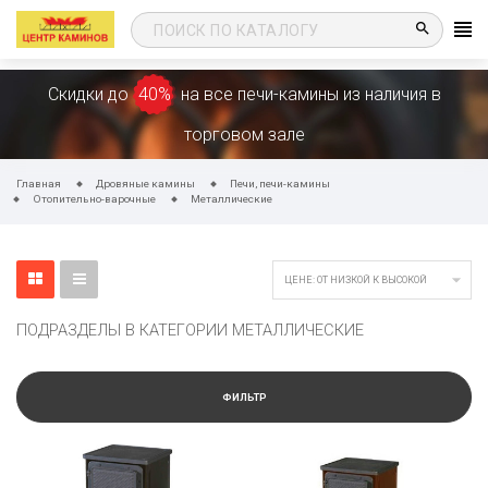
search
Скидки до
40%
на все печи-камины из наличия в
торговом зале
Главная
Дровяные камины
Печи, печи-камины
Отопительно-варочные
Металлические

ЦЕНЕ: ОТ НИЗКОЙ К ВЫСОКОЙ
ПОДРАЗДЕЛЫ В КАТЕГОРИИ МЕТАЛЛИЧЕСКИЕ
ФИЛЬТР