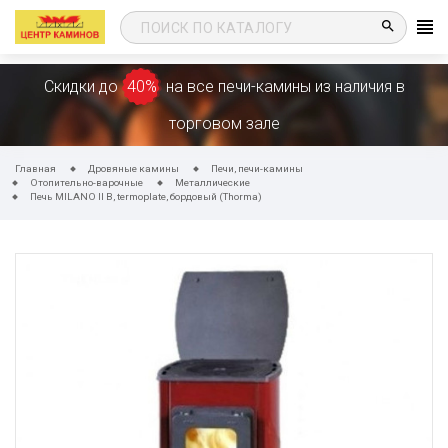
search
Скидки до
40%
на все печи-камины из наличия в
торговом зале
Главная
Дровяные камины
Печи, печи-камины
Отопительно-варочные
Металлические
Печь MILANO II B, termoplate, бордовый (Thorma)