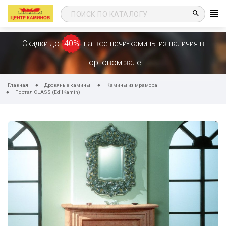
search
Скидки до
40%
на все печи-камины из наличия в
торговом зале
Главная
Дровяные камины
Камины из мрамора
Портал CLASS (EdilKamin)