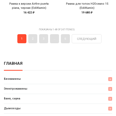
Рамка к версии Airfire puerta
Рамка для топок H2Oceano 15
piana, черная (EdilKamin)
(EdilKamin)
16 422 ₽
19 680 ₽
ПОКАЗАНЫ 1-48 OF 247 ITEM(S)
1
2
3
…
6
СЛЕДУЮЩИЙ
ГЛАВНАЯ
Биокамины
add
Электрокамины
add
Баня, сауна
add
Дымоходы
add