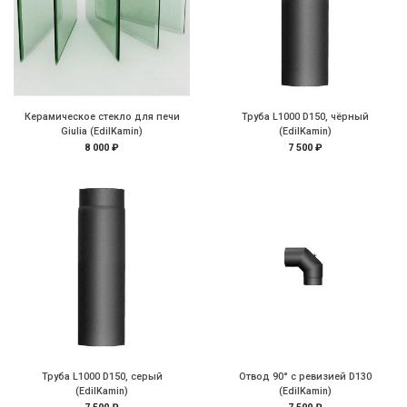
Керамическое стекло для печи
Труба L1000 D150, чёрный
Giulia (EdilKamin)
(EdilKamin)
8 000 ₽
7 500 ₽
Труба L1000 D150, серый
Отвод 90° с ревизией D130
(EdilKamin)
(EdilKamin)