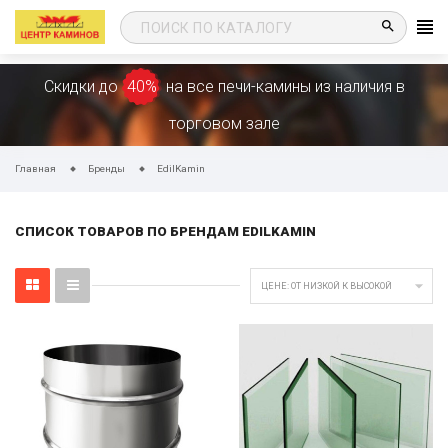
search
Скидки до
40%
на все печи-камины из наличия в
торговом зале
Главная
Бренды
EdilKamin
СПИСОК ТОВАРОВ ПО БРЕНДАМ EDILKAMIN

ЦЕНЕ: ОТ НИЗКОЙ К ВЫСОКОЙ