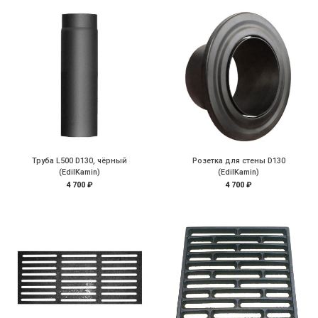
Труба L500 D130, чёрный
Розетка для стены D130
(EdilKamin)
(EdilKamin)
4 700 ₽
4 700 ₽