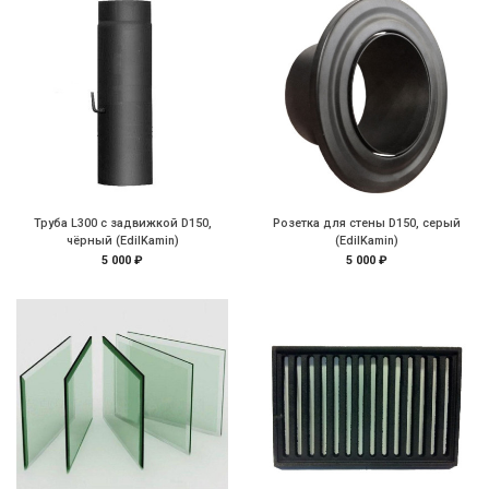
Труба L300 с задвижкой D150,
Розетка для стены D150, серый
чёрный (EdilKamin)
(EdilKamin)
5 000 ₽
5 000 ₽