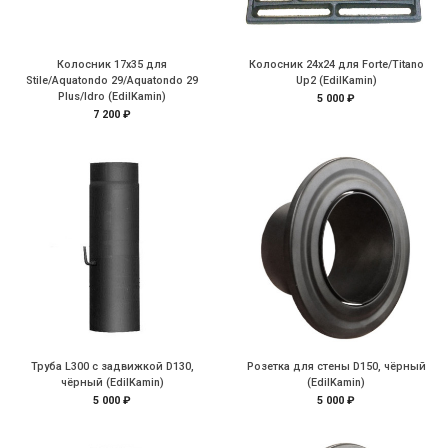
Колосник 17х35 для
Колосник 24х24 для Forte/Titano
Stile/Aquatondo 29/Aquatondo 29
Up2 (EdilKamin)
Plus/Idro (EdilKamin)
5 000 ₽
7 200 ₽
Труба L300 с задвижкой D130,
Розетка для стены D150, чёрный
чёрный (EdilKamin)
(EdilKamin)
5 000 ₽
5 000 ₽