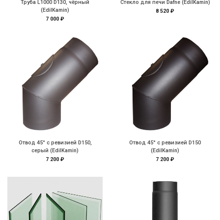
Труба L1000 D130, чёрный
Стекло для печи Dafne (EdilKamin)
(EdilKamin)
8 520 ₽
7 000 ₽
Отвод 45° с ревизией D150,
Отвод 45° с ревизией D150
серый (EdilKamin)
(EdilKamin)
7 200 ₽
7 200 ₽