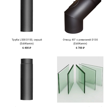
Труба L500 D150, серый
Отвод 45° с ревизией D130
(EdilKamin)
(EdilKamin)
6 400 ₽
6 700 ₽