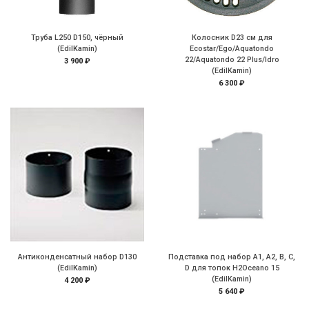
Труба L250 D150, чёрный
Колосник D23 см для
(EdilKamin)
Ecostar/Ego/Aquatondo
22/Aquatondo 22 Plus/Idro
3 900 ₽
(EdilKamin)
6 300 ₽
Антиконденсатный набор D130
Подставка под набор A1, A2, B, C,
(EdilKamin)
D для топок H2Oceano 15
(EdilKamin)
4 200 ₽
5 640 ₽