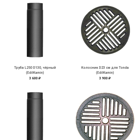
Труба L250 D130, чёрный
Колосник D23 см для Tonda
(EdilKamin)
(EdilKamin)
3 600 ₽
3 900 ₽