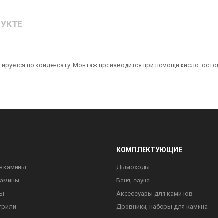
УКТЕ
нтируется по конденсату. Монтаж производится при помощи кислотостой
Ы
КОМПЛЕКТУЮЩИЕ
е камины
Дымоходы
камины
Баня, сауна
ны
Аксессуары для каминов
грили
Дровники, наборы для камина