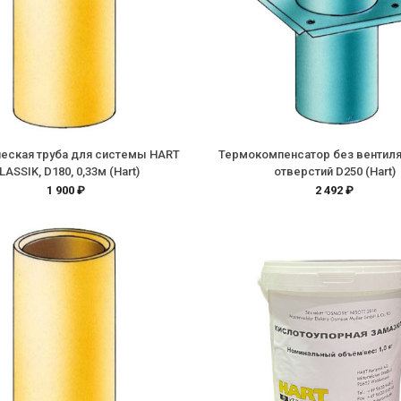
еская труба для системы HART
Термокомпенсатор без вентил
LASSIK, D180, 0,33м (Hart)
отверстий D250 (Hart)
1 900 ₽
2 492 ₽