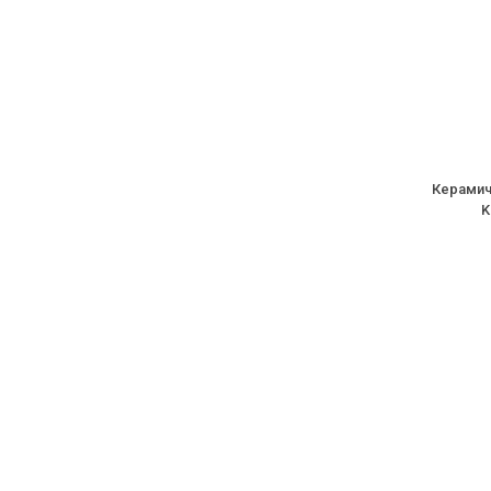
Керамич
K