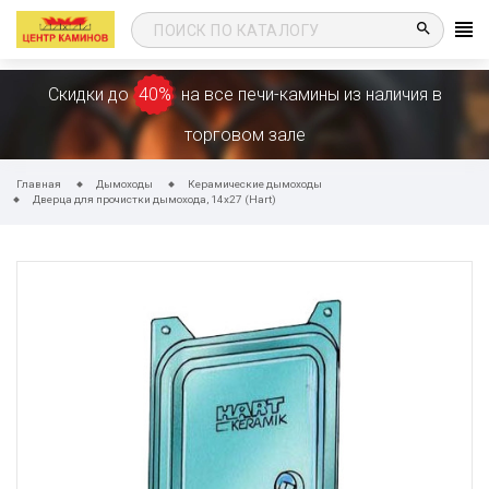
search
Скидки до
40%
на все печи-камины из наличия в
торговом зале
Главная
Дымоходы
Керамические дымоходы
Дверца для прочистки дымохода, 14х27 (Hart)