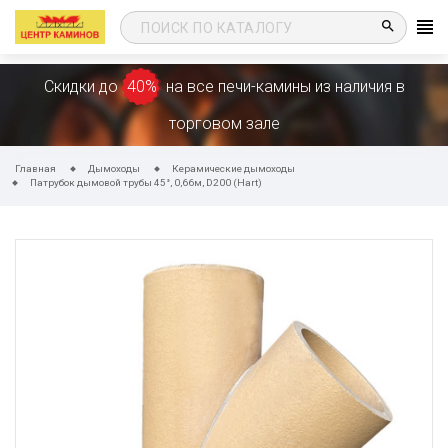
search
Скидки до
40%
на все печи-камины из наличия в
торговом зале
Главная
Дымоходы
Керамические дымоходы
Патрубок дымовой трубы 45°, 0,66м, D200 (Hart)