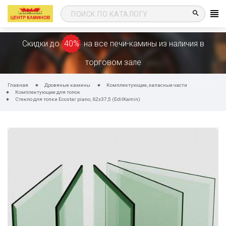
search
Скидки до
40%
на все печи-камины из наличия в
торговом зале
Главная
Дровяные камины
Комплектующие, запасные части
Комплектующие для топок
Стекло для топки Ecostar piano, 62x37,5 (EdilKamin)