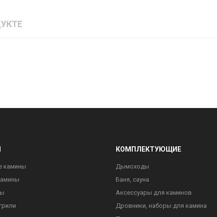
УКТЕ
Ы
КОМПЛЕКТУЮЩИЕ
е камины
Дымоходы
камины
Баня, сауна
ны
Аксессуары для каминов
грили
Дровники, наборы для камина