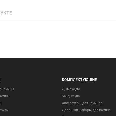
УКТЕ
Ы
КОМПЛЕКТУЮЩИЕ
е камины
Дымоходы
камины
Баня, сауна
ны
Аксессуары для каминов
грили
Дровники, наборы для камина